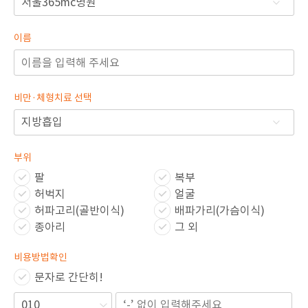
🏆대한민국 최다 지방흡입 케이스 370,884건🏆
이름
비만·체형치료 선택
부위
팔
복부
허벅지
얼굴
허파고리(골반이식)
배파가리(가슴이식)
종아리
그 외
비용방법확인
문자로 간단히!