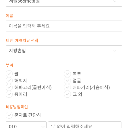
🏆지방흡입 고객 만족도 99.9% 최고치 달성🏆
🏆대한민국 최다 지방흡입 케이스 370,884건🏆
이름
비만·체형치료 선택
부위
팔
복부
허벅지
얼굴
허파고리(골반이식)
배파가리(가슴이식)
종아리
그 외
비용방법확인
문자로 간단히!