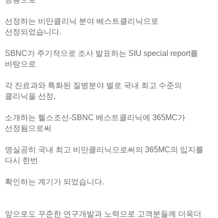
🏆지방흡입 고객 만족도 99.9% 최고치 달성🏆
선정하는 비만클리닉 분야 베스트클리닉으로
🏆대한민국 최다 지방흡입 케이스 370,884건🏆
선정되었습니다.
SBNC가 주기적으로 조사 발표하는 SIU special report를
바탕으로
각 진료과와 특화된 질병분야 별로 국내 최고 수준의
클리닉을 선정,
소개하는 헬스조선-SBNC 베스트클리닉에 365MC가
선정됨으로써
명실공히 국내 최고 비만클리닉으로써의 365MC의 입지를
다시 한번
확인하는 계기가 되었습니다.
앞으로도 꾸준한 연구개발과 노력으로 고객분들께 더욱더