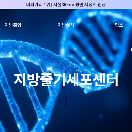
🏆대한민국 최대 15층 규모 지방흡입 특화 병원🏆
🏆대한민국 첫번째 '병원급' 지방흡입 병원🏆
🏆지방흡입 고객 만족도 99.9% 최고치 달성🏆
지방흡입
지방이식
람스
🏆대한민국 최다 지방흡입 케이스 370,884건🏆
🏆서울365mc병원 부위별 최다 지방흡입 집도의 4관왕!! (2026년 7월 기준
복부지방흡입 1위 | 서울365mc병원 정원주 원장
허파고리 1위 | 서울365mc병원 이성훈 부병원장(4개월 연속)
얼굴지방흡입 1위 | 서울365mc병원 서성익 원장(3년 연속)
지방줄기세포센터
배파가리 1위 | 서울365mc병원 서성익 원장
🏆대한민국 최대 15층 규모 지방흡입 특화 병원🏆
🏆대한민국 첫번째 '병원급' 지방흡입 병원🏆
🏆지방흡입 고객 만족도 99.9% 최고치 달성🏆
🏆대한민국 최다 지방흡입 케이스 370,884건🏆