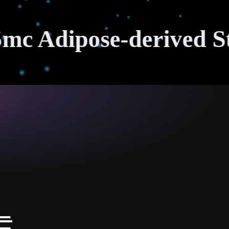
ipose-derived Stem C
는