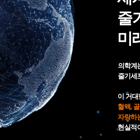
줄
미
의학계는
줄기세포
이 거대
혈액, 
자랑하
현실적이