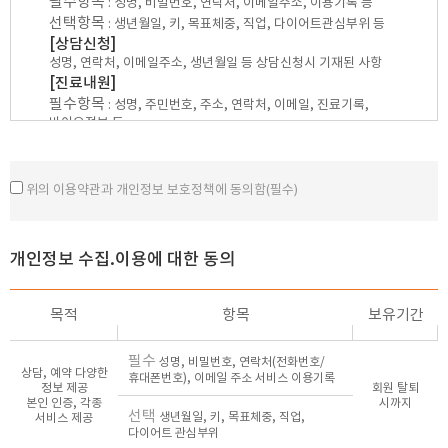
필수항목
: 성명, 비밀번호, 연락처, 이메일주소, 이용기록 등
② 의원은 관계법령을 위배하지 않는 범위에서 이 약관을 개정할 수
선택항목
: 생년월일, 키, 목표체중, 직업, 다이어트관심부위 등
있습니다.
[상담신청]
③ 의원이 약관을 개정할 경우에는 적용일자 및 개정사유를 명시하여
성명, 연락처, 이메일주소, 생년월일 등 상담신청시 기재된 사항
현행약관과 함께 초기 화면에 그 적용일자 7일 이전부터 적용일자
[진료내원]
전일까지 공지합니다.
필수항목
④ 의원이 약관을 개정할 경우에는 그 개정약관은 그 적용일자 이후에만
: 성명, 주민번호, 주소, 연락처, 이메일, 진료기록,
적용되고 그 이전에 이미 체결된 계약에 대해서는 개정전의 약관조항이
바이오정보 등
그대로 적용됩니다. 다만 이미 계약을 체결한 이용자가 개정약관 조항의
[수납]
적용을 받기를 원하는 뜻을 제3항에 의한 개정 약관의 공지 기간 내에
신용카드 결제 카드사명, 카드번호 등 결제정보
의원에 송신하여 의원의 동의를 받은 경우에는 개정 약관 조항이
* 의료법에 따라 고유식별정보 및 진료정보를 의무적으로 수집하여야
위의 이용약관과 개인정보 보호정책에 동의함(필수)
적용됩니다.
합니다.
⑤ 이 약관에서 정하지 아니한 사항과 이 약관의 해석에 관하여는
2)수집방법
관계법령 또는 상관례에 따릅니다.
홈페이지, 서면, 팩스, 전화, 행사, 인터넷게시판, 이메일,
이벤트응모, 설문조사, 상담 등
개인정보 수집.이용에 대한 동의
제4조 (서비스의 제공 및 변경)
① 의원은 아래 각 호의 서비스를 제공합니다.
2. 개인정보 수집이용목적
1. 홈페이지를 통해 제공되는 각종 예약 서비스
목적
항목
보유기간
본원은 다음의 목적을 위하여 개인정보를 처리합니다. 처리하고 있는
2. 홈페이지를 통해서 제공되는 상담 서비스
개인정보는 다음의 목적 이외의 용도로는 이용되지 않으며, 이용 목적이
3. 기타 의원이 정하는 서비스
필수
변경되는 경우에는 개인정보 보호법 제18조에 따라 별도의 동의를 받는
성명, 비밀번호, 연락처(전화번호/
② 의원은 불가피한 사정이 있는 경우 제공하는 서비스의 내용을 변경할
상담, 예약 다양한
휴대폰번호), 이메일 주소 서비스 이용기록
등 필요한 조치를 이행할 예정입니다.
수 있으며, 이 경우 변경된 서비스의 내용 및 제공일자를 명시하여 그
정보 제공
회원 탈퇴
[홈페이지 회원가입 및 관리]
제공일자 이전 7일부터 공지합니다.
본인 인증, 각종
시까지
선택
생년월일, 키, 목표체중, 직업,
서비스 제공
회원 가입의사 확인, 회원제 서비스 제공에 따른 본인 식별. 인증,
③ 의원은 서비스 내용의 변경으로 인하여 이용자가 입은 손해에 대하여
다이어트 관심부위
회원자격 유지. 관리, 제 한적 본인확인제 시행에 따른 본인확인,
의원의 고의 또는 중과실이 있는 경우를 제외하고는 배상하지