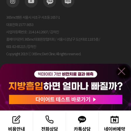
고객센터
주민등록번호,
전화번호
제3장 개인정보의 보호
차트번호, 이름,
검체
365mc병원 서울시 서초구 서초동 1657-1
주민등록번호(내국인),
목적달성시
씨젠의료재단
(혈액)
외국인
즉시 파기
제11조 (개인정보의 수집)
대표전화 1577-3653
검사
등록번호(외국인)
① 의원은 회원의 정보 수집 시 서비스의 제공에 필요한 최소한의 정보를
사업자등록번호 : 214-14-12607 / 김하진
수집합니다. 아래 사항을 필수 사항으로 하며 그 외 사항은 선택사항으로
가멘트
이름, 전화번호, 주소,
목적달성시
홈페이지관리 365mc대표원장협의회 / 서울시 강남구 도산대로 118 5층 /
합니다. <필수 수집 정보> - 성명, 주민등록번호, 아이디, 닉네임,
㈜선경써지메드
(압박복)
가멘트(압박복)사이즈
즉시 파기
제작
비밀번호, ,연락처, 주소, 이메일 주소, 메일링 수신 여부, SMS 수신 여부
601-82-65215 /김하진
서비스이용에 따른 민원사항의 처리를 위한 본인식별, 신용평가기관을
고객유입
Copyright 2019 ⓒ 365mc Diet Clinic All rights reserved.
통한 실명확인, 부정이용방지 등을 위하여 사용됩니다.
및
고객번호, 주소,
목적달성시
② 의원은 회원의 개인정보를 수집하는 때에는 아래 각 호의 경우를
코어사이트
성향
주민번호, 직업,
즉시 파기
제외하고는 반드시 당해 이용자의 동의를 받습니다.
분석
고객성향자료 등
컨설팅
1. 법률에 특별한 규정이 있는 경우
2. 서비스이용계약의 이행을 위해서 필요한 경우
7. 이용자 및 법정대리인의 권리와 그 행사방법
제12조(개인정보의 이용 및 제공의 제한)
이용자 및 법정 대리인은 언제든지 등록되어 있는 자신 혹은 당해 만
① 제공된 개인정보는 당해 회원의 동의 없이 목적 외 이용이나 제3자에게
14세 미만 아동의 개인정보를 조회하거나 수정할 수 있으며 가입
제공할 수 없으며, 이에 따른 모든 책임은 의원이 집니다. 단, 아래 각 호의
해지를 요청할 수도 있습니다.
경우에는 예외로 합니다.
이용자 혹은 만 14세 미만 아동의 경우 개인정보 조회 및 수정을
1. 법률에 특별한 규정이 있는 경우
위해서는 '개인정보변경'(또는 '회원정보수정' 등)을 클릭하고
2. 서비스의 제공에 따른 배송 등을 위하여 필요한 경우
가입해지(동의철회)를 위해서는 "회원탈퇴"를 클릭하여 본인 확인
3. 통계작성?학술연구 또는 시장조사를 위하여 필요한 경우로서 특정
절차를 거치신 후 직접 열람, 정정 또는 탈퇴가 가능합니다.
개인을 식별할 수 없는 형태로 제공하는 경우