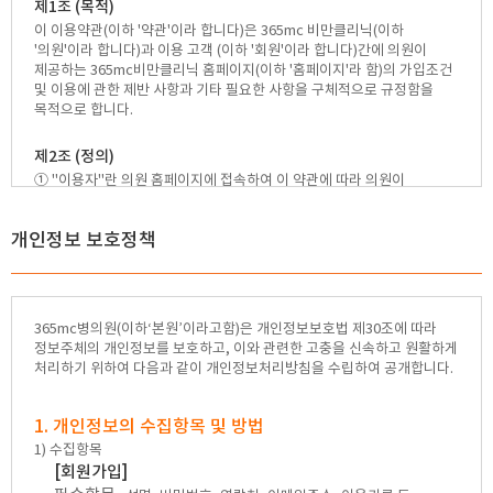
제1조 (목적)
🏆지방흡입 고객 만족도 99.9% 최고치 달성🏆
이 이용약관(이하 '약관'이라 합니다)은 365mc 비만클리닉(이하
'의원'이라 합니다)과 이용 고객 (이하 '회원'이라 합니다)간에 의원이
🏆대한민국 최다 지방흡입 케이스 370,884건🏆
제공하는 365mc비만클리닉 홈페이지(이하 '홈페이지'라 함)의 가입조건
및 이용에 관한 제반 사항과 기타 필요한 사항을 구체적으로 규정함을
목적으로 합니다.
제2조 (정의)
① "이용자"란 의원 홈페이지에 접속하여 이 약관에 따라 의원이
제공하는 서비스를 받은 회원 및 비회원을 말합니다.
② "회원"이란 의원 홈페이지에 개인정보를 제공하여 회원등록을 한
개인정보 보호정책
자로서, 의원 홈페이지의 정보를 지속적으로 제공받으며, 홈페이지에서
제공하는 서비스를 계속적으로 이용할 수 있는 자를 말합니다.
③ "비회원"이란 회원으로 가입하지 않고 의원 홈페이지가 제공하는
서비스를 이용하는 자를 말합니다.
④ "개인정보"라 함은 당해 정보에 포함되어 있는 성명, 주민등록번호
365mc병의원(이하‘본원’이라고함)은 개인정보보호법 제30조에 따라
등의 사항에 의하여 특정개인을 식별할 수 있는 정보(당해 정보만으로는
정보주체의 개인정보를 보호하고, 이와 관련한 고충을 신속하고 원활하게
특정 개인을 인식할 수 없더라도 다른 정보와 용이하게 결합하여 식별할
처리하기 위하여 다음과 같이 개인정보처리방침을 수립하여 공개합니다.
수 있는 것을 포함한다)를 말합니다.
제3조 (약관의 명시 및 개정)
1. 개인정보의 수집항목 및 방법
① 의원은 이 약관의 내용과 상호, 소재지, 연락처(전화, 팩스, 이메일주소
1) 수집항목
등) 등을 이용자가 알 수 있도록 홈페이지의 초기 화면(전면)에
[회원가입]
게시합니다.