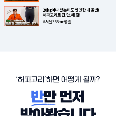
20kg이나 뺐는데도 밋밋한 내 골반!
허파고리로 간.단.해.결!
#서울365mc병원