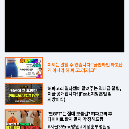
이제는 말할 수 있습니다 "골반라인 타고난
게 아니라 허.파.고.리.라고"
허파고리 일타쌤이 알려주는 역대급 꿀팁,
지금 공개합니다! (Feat.지방흡입 &
지방이식)
'챗GPT'는 절대 모를걸? 허파고리 후
다이어트 할지 말지 딱 정해드림
#서울365mc병원 #이성훈부병원장