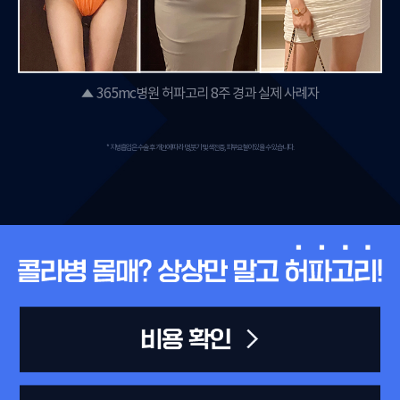
365mc병원 허파고리 8주 경과 실제 사례자
* 지방흡입은 수술 후 개인에 따라 멍,붓기 및 색전증, 피부요철이 있을 수 있습니다.