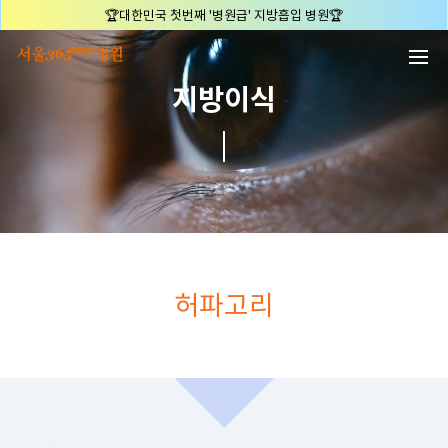
본문 바로가기
🏆지방흡입 고객 만족도 99.9% 최고치 달성🏆
🏆대한민국 최다 지방흡입 케이스 370,884건🏆
🏆서울365mc병원 부위별 최다 지방흡입 집도의 4관왕!! (2026년 7월 기준)
지방이식
복부지방흡입 1위 | 서울365mc병원 정원주 원장
허파고리 1위 | 서울365mc병원 이성훈 부병원장(4개월 연속)
얼굴지방흡입 1위 | 서울365mc병원 서성익 원장(3년 연속)
배파가리 1위 | 서울365mc병원 서성익 원장
🏆대한민국 최대 15층 규모 지방흡입 특화 병원🏆
🏆대한민국 첫번째 '병원급' 지방흡입 병원🏆
🏆지방흡입 고객 만족도 99.9% 최고치 달성🏆
허파고리
🏆대한민국 최다 지방흡입 케이스 370,884건🏆