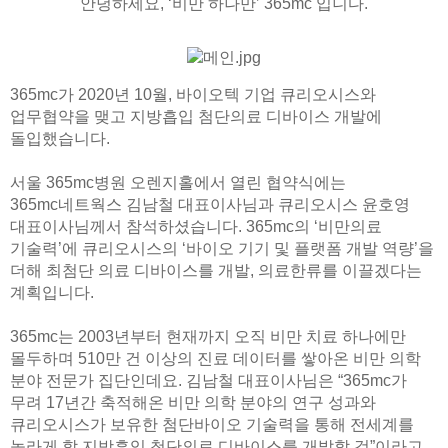
안녕하세요, ‘비만 하나만’ 365mc 입니다.
🏆지방흡입 고객 만족도 99.9% 최고치 달성🏆
🏆대한민국 최다 지방흡입 케이스 370,884건🏆
365mc가 2020년 10월, 바이오텍 기업 큐리오시스와
업무협약을 맺고 지방흡입 첨단의료 디바이스 개발에
돌입했습니다.
서울 365mc병원 오렌지홀에서 열린 협약식에는
365mc네트웍스 김남철 대표이사님과 큐리오시스 윤호영
대표이사님께서 참석하셨습니다. 365mc의 ‘비만의료
기술력’에 큐리오시스의 ‘바이오 기기 및 플랫폼 개발 역량’을
더해 최첨단 의료 디바이스를 개발, 의료한류를 이끌겠다는
계획입니다.
365mc는 2003년부터 현재까지 오직 비만 치료 하나에만
몰두하며 510만 건 이상의 진료 데이터를 쌓아온 비만 의학
분야 전문가 집단인데요. 김남철 대표이사님은 “365mc가
무려 17년간 축적해온 비만 의학 분야의 연구 성과와
큐리오시스가 보유한 첨단바이오 기술력을 통해 전세계를
놀라게 할 지방흡입 첨단의료 디바이스를 개발할 것”이라고