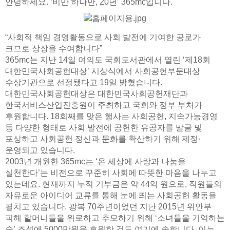
안녕하세요. ‘비만 하나만, 20년’ 365mc입니다.
🏆대한민국 최다 지방흡입 케이스 370,884건🏆
“사회적 책임 경영활동으로 사회 발전에 기여한 공로가
크므로 상장을 수여합니다”
365mc는 지난 14일 여의도 국회도서관에서 열린 ‘제18회
대한민국사회공헌대상’ 시상식에서 사회공헌부문대상
수상기관으로 선정됐다고 19일 밝혔습니다.
대한민국사회공헌대상은 대한민국사회공헌재단과
한국서비스산업진흥원이 주최하고 국회와 정부 부처가
후원합니다. 18회째를 맞은 행사는 사회공헌, 지속가능경영
등 다양한 형태로 사회 발전에 공헌한 유공자를 발굴 및
포상하고 사회공헌 정신과 문화를 확산하기 위해 제정·
운영되고 있습니다.
2003년 개원한 365mc는 ‘온 세상에 사랑과 나눔을
실천한다’는 비전으로 꾸준히 사회에 따뜻한 마음을 나누고
있는데요. 현재까지 누적 기부금은 약 44억 원으로, 직원들의
자유로운 아이디어 교류를 통해 눈에 띄는 사회공헌 활동을
펼치고 있습니다. 광복 70주년이었던 지난 2015년 위안부
피해 할머니들을 위로하고 추모하기 위해 ‘소녀들을 기억하는
숲’ 조성에 5000만원을 후원한 것도 여기에 속합니다. 이는