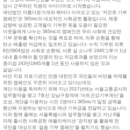
당시 근무하던 직원의 아이디어로 시작됐습니다.
재단법인 아름다운가게와 해마다 이어오고 있는 ‘커진옷 기부
캠페인’은 365mc의 대표적인 사회공헌 활동입니다. 체중
감량에 성공한 고객들이 기부한 옷을 도움이 필요한
이웃들에게 나누는 365mc의 캠페인은 우리 사회에 건강한
기부 문화를 확산하는 것을 목표로 하며, 의류 순환을 통해
탄소 배출량 저감에도 일조하고 있습니다. 누적 기부된 의류
8만3904점은 사회로 순환돼, 서른 살 소나무 1940그루가 1년
내내 흡수해야 할 만큼의 탄소 저감효과를 보였으며 이는
종이컵 243만1845개를 1년 동안 사용하지 않은 것과
같습니다.
비만 치료 의료기관인 만큼 대한민국 국민들의 비만율 억제를
위한 캠페인도 꾸준히 이어오고 있다는데요.
계단 이용을 독려하기 위해 지난 2017년에는 서울교통공사와
업무협약을 맺고 7호선 강남구청역에 ‘아트건강기부계단’을
조성, 계단을 이용하는 시민 1명마다 365mc가 일정 금액을
환산해 지원하는 방식으로 매년 기부금을 전달하고 있습니다.
이와 함께 올해는 서울특별시와 업무협약을 맺고 지난 8월
자체 출시한 사회공헌 애플리케이션 ‘걷지방’을 활용해 전
국민을 대상으로 ‘걸음 기부 캠페인’을 펼치기도 했습니다.