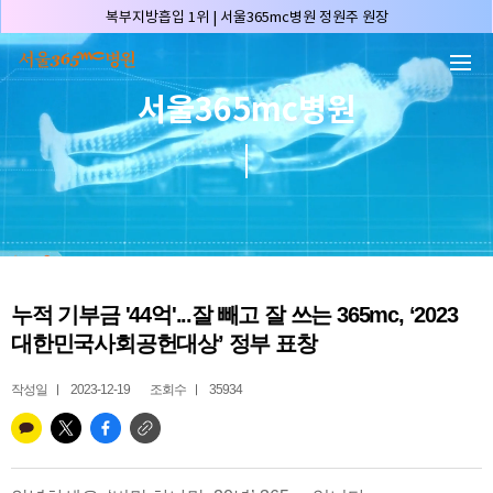
본문 바로가기
허파고리 1위 | 서울365mc병원 이성훈 부병원장(4개월 연속)
얼굴지방흡입 1위 | 서울365mc병원 서성익 원장(3년 연속)
배파가리 1위 | 서울365mc병원 서성익 원장
서울365mc병원
🏆대한민국 최대 15층 규모 지방흡입 특화 병원🏆
🏆대한민국 첫번째 '병원급' 지방흡입 병원🏆
🏆지방흡입 고객 만족도 99.9% 최고치 달성🏆
🏆대한민국 최다 지방흡입 케이스 370,884건🏆
🏆서울365mc병원 부위별 최다 지방흡입 집도의 4관왕!! (2026년 7월 기준)
복부지방흡입 1위 | 서울365mc병원 정원주 원장
누적 기부금 '44억'...잘 빼고 잘 쓰는 365mc, ‘2023
허파고리 1위 | 서울365mc병원 이성훈 부병원장(4개월 연속)
대한민국사회공헌대상’ 정부 표창
얼굴지방흡입 1위 | 서울365mc병원 서성익 원장(3년 연속)
작성일
2023-12-19
조회수
35934
배파가리 1위 | 서울365mc병원 서성익 원장
🏆대한민국 최대 15층 규모 지방흡입 특화 병원🏆
🏆대한민국 첫번째 '병원급' 지방흡입 병원🏆
🏆지방흡입 고객 만족도 99.9% 최고치 달성🏆