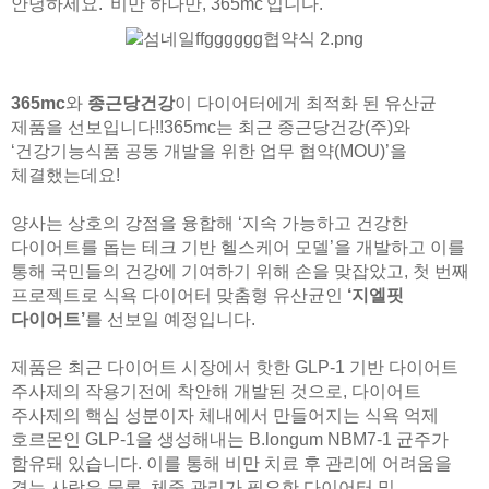
안녕하세요. '비만 하나만, 365mc'입니다.
365mc
와
종근당건강
이 다이어터에게 최적화 된 유산균
제품을 선보입니다!!365mc는 최근 종근당건강(주)와
‘건강기능식품 공동 개발을 위한 업무 협약(MOU)’을
체결했는데요!
양사는 상호의 강점을 융합해 ‘지속 가능하고 건강한
다이어트를 돕는 테크 기반 헬스케어 모델’을 개발하고 이를
통해 국민들의 건강에 기여하기 위해 손을 맞잡았고, 첫 번째
프로젝트로 식욕 다이어터 맞춤형 유산균인
‘지엘핏
다이어트’
를 선보일 예정입니다.
제품은 최근 다이어트 시장에서 핫한 GLP-1 기반 다이어트
주사제의 작용기전에 착안해 개발된 것으로, 다이어트
주사제의 핵심 성분이자 체내에서 만들어지는 식욕 억제
호르몬인 GLP-1을 생성해내는 B.longum NBM7-1 균주가
함유돼 있습니다. 이를 통해 비만 치료 후 관리에 어려움을
겪는 사람은 물론, 체중 관리가 필요한 다이어터 및