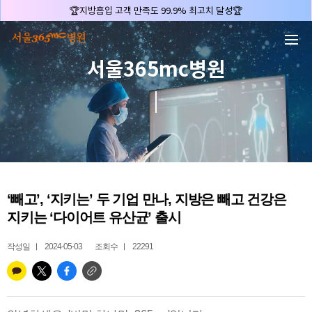
본문 바로가기
🏆지방흡입 고객 만족도 99.9% 최고치 달성🏆
🏆대한민국 최다 지방흡입 케이스 370,884건🏆
🏆서울365mc병원 부위별 최다 지방흡입 집도의 4관왕!! (2026년 7월 기준)
서울365mc병원
복부지방흡입 1위 | 서울365mc병원 정원주 원장
허파고리 1위 | 서울365mc병원 이성훈 부병원장(4개월 연속)
얼굴지방흡입 1위 | 서울365mc병원 서성익 원장(3년 연속)
배파가리 1위 | 서울365mc병원 서성익 원장
🏆대한민국 최대 15층 규모 지방흡입 특화 병원🏆
🏆대한민국 첫번째 '병원급' 지방흡입 병원🏆
‘빼고’, ‘지키는’ 두 기업 만나, 지방은 빼고 건강은
🏆지방흡입 고객 만족도 99.9% 최고치 달성🏆
지키는 ‘다이어트 유산균’ 출시
🏆대한민국 최다 지방흡입 케이스 370,884건🏆
작성일
2024-05-03
조회수
22291