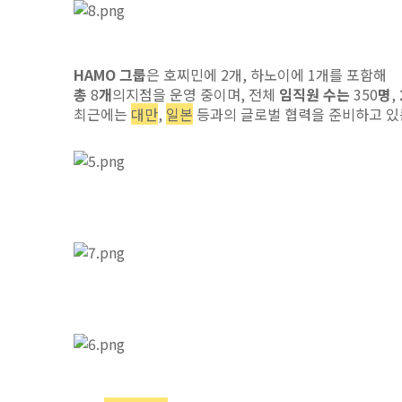
HAMO
그룹
은 호찌민에
2
개
,
하노이에
1
개를 포함해
총
8
개
의
지점을 운영 중이며
,
전체
임직원 수는
350
명
,
최근에는
대만
,
일본
등과의 글로벌 협력을 준비하고 