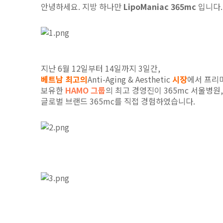
안녕하세요
.
지방 하나만
LipoManiac 365mc
입니다
.
지난
6
월
12
일부터
14
일까지
3
일간
,
베트남 최고의
Anti-Aging & Aesthetic
시장
에서 프리
보유한
HAMO
그룹
의 최고 경영진이
365mc
서울병원
글로벌 브랜드
365mc
를 직접 경험하였습니다
.