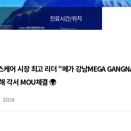
🏆지방흡입 고객 만족도 99.9% 최고치 달성🏆
🏆대한민국 최다 지방흡입 케이스 370,884건🏆
진료시간/위치
ic 헬스케어 시장 최고 리더 “메가 강남MEGA GANGN
해 각서 MOU체결 🌍
22116