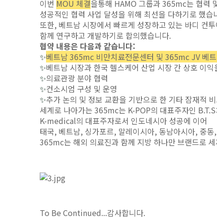
이번
MOU
체결
을
통해
HAMO
그룹과
365mc
는 협력 
성공적인 협력 사업 달성을 위해 최선을 다하기로 했습
또한
,
베트남 시장에서 빠르게 성장하고 있는 바디 컨
함께 연구하고 개발하기로 합의했습니다
.
협약 내용은 다음과 같습니다:
✨
베트남 365mc 비만치료전문센터 및 365mc JV 
✨
베트남 시장과 한국 헬스케어 산업 시장 간 상호 이익
✨
의료관광 분야 협력
✨
컨소시엄 구성 및 운영
✨
추가 논의 및 정보 교환을 기반으로 한 기타 잠재적 
세계로 나아가는
365mc
는
K-POP
의 대표주자인
B.T.S
K-medical
의 대표주자로서 인도네시아 성공에 이어
태국
,
베트남
,
싱가포르
,
말레이시아
,
동남아시아
,
중동
365mc
는 해외 의료진과 함께 지방 하나만 브랜드로 
To Be
Continued...
감사합니다
.