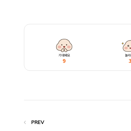
기대돼요
놀라
9