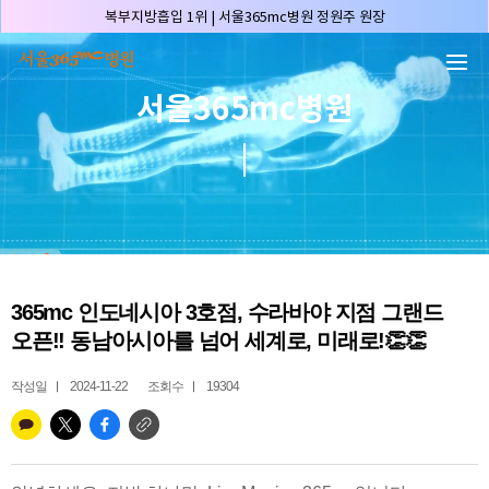
본문 바로가기
복부지방흡입 1위 | 서울365mc병원 정원주 원장
허파고리 1위 | 서울365mc병원 이성훈 부병원장(4개월 연속)
얼굴지방흡입 1위 | 서울365mc병원 서성익 원장(3년 연속)
서울365mc병원
배파가리 1위 | 서울365mc병원 서성익 원장
🏆대한민국 최대 15층 규모 지방흡입 특화 병원🏆
🏆대한민국 첫번째 '병원급' 지방흡입 병원🏆
🏆지방흡입 고객 만족도 99.9% 최고치 달성🏆
🏆대한민국 최다 지방흡입 케이스 370,884건🏆
🏆서울365mc병원 부위별 최다 지방흡입 집도의 4관왕!! (2026년 7월 기준)
365mc 인도네시아 3호점, 수라바야 지점 그랜드
복부지방흡입 1위 | 서울365mc병원 정원주 원장
오픈!! 동남아시아를 넘어 세계로, 미래로!👏👏
허파고리 1위 | 서울365mc병원 이성훈 부병원장(4개월 연속)
얼굴지방흡입 1위 | 서울365mc병원 서성익 원장(3년 연속)
작성일
2024-11-22
조회수
19304
배파가리 1위 | 서울365mc병원 서성익 원장
🏆대한민국 최대 15층 규모 지방흡입 특화 병원🏆
🏆대한민국 첫번째 '병원급' 지방흡입 병원🏆