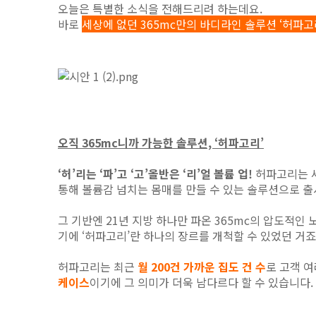
오늘은 특별한 소식을 전해드리려 하는데요.
바로
세상에 없던 365mc만의 바디라인 솔루션 ‘허파고
오직 365mc니까 가능한 솔루션, ‘허파고리’
‘허’리는 ‘파’고 ‘고’올반은 ‘리’얼 볼륨 업!
허파고리는 세
통해 볼륨감 넘치는 몸매를 만들 수 있는 솔루션으로 
그 기반엔 21년 지방 하나만 파온 365mc의 압도적인 
기에 ‘허파고리’란 하나의 장르를 개척할 수 있었던 거죠
허파고리는 최근
월 200건 가까운 집도 건 수
로 고객 
케이스
이기에 그 의미가 더욱 남다르다 할 수 있습니다.