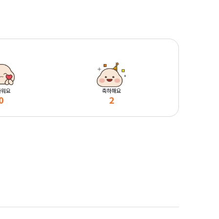
마워요
축하해요
0
2