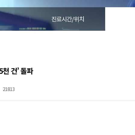
🏆지방흡입 고객 만족도 99.9% 최고치 달성🏆
🏆대한민국 최다 지방흡입 케이스 370,884건🏆
진료시간/위치
5천 건’ 돌파
21813