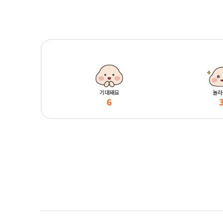
기대돼요
놀라
6