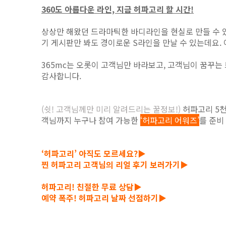
360도 아름다운 라인, 지금 허파고리 할 시간!
상상만 해왔던 드라마틱한 바디라인을 현실로 만들 수 있는 
기 게시판만 봐도 경이로운 S라인을 만날 수 있는데요
365mc는 오롯이 고객님만 바라보고, 고객님이 꿈꾸는 
감사합니다.
(쉿! 고객님께만 미리 알려드리는 꿀정보!)
허파고리 5천
객님까지 누구나 참여 가능한
‘허파고리 어워즈’
를 준비
‘허파고리’ 아직도 모르세요?▶
찐 허파고리 고객님의 리얼 후기 보러가기▶
허파고리! 친절한 무료 상담▶
예약 폭주! 허파고리 날짜 선점하기▶