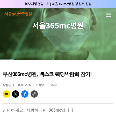
본문 바로가기
복부지방흡입 1위 | 서울365mc병원 정원주 원장
허파고리 1위 | 서울365mc병원 이성훈 부병원장(4개월 연속)
얼굴지방흡입 1위 | 서울365mc병원 서성익 원장(3년 연속)
서울365mc병원
배파가리 1위 | 서울365mc병원 서성익 원장
🏆대한민국 최대 15층 규모 지방흡입 특화 병원🏆
🏆대한민국 첫번째 '병원급' 지방흡입 병원🏆
🏆지방흡입 고객 만족도 99.9% 최고치 달성🏆
🏆대한민국 최다 지방흡입 케이스 370,884건🏆
🏆서울365mc병원 부위별 최다 지방흡입 집도의 4관왕!! (2026년 7월 기준)
부산365mc병원, 벡스코 웨딩박람회 참가!
복부지방흡입 1위 | 서울365mc병원 정원주 원장
허파고리 1위 | 서울365mc병원 이성훈 부병원장(4개월 연속)
작성일
2025-02-26
조회수
17028
얼굴지방흡입 1위 | 서울365mc병원 서성익 원장(3년 연속)
배파가리 1위 | 서울365mc병원 서성익 원장
🏆대한민국 최대 15층 규모 지방흡입 특화 병원🏆
안녕하세요.
'지방하나만' 365mc입니다.
🏆대한민국 첫번째 '병원급' 지방흡입 병원🏆