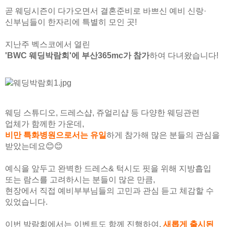
🏆지방흡입 고객 만족도 99.9% 최고치 달성🏆
곧 웨딩시즌이 다가오면서 결혼준비로 바쁘신 예비 신랑·
신부님들이 한자리에 특별히 모인 곳!
🏆대한민국 최다 지방흡입 케이스 370,884건🏆
지난주 벡스코에서 열린
'BWC 웨딩박람회'에 부산365mc가 참가
하여 다녀왔습니다!
웨딩 스튜디오, 드레스샵, 쥬얼리샵 등 다양한 웨딩관련
업체가 함께한 가운데,
비만 특화병원으로서는 유일
하게 참가해 많은 분들의 관심을
받았는데요😊😊
예식을 앞두고 완벽한 드레스& 턱시도 핏을 위해 지방흡입
또는 람스를 고려하시는 분들이 많은 만큼,
현장에서 직접 예비부부님들의 고민과 관심 듣고 체감할 수
있었습니다.
이번 박람회에서는 이벤트도 함께 진행하여,
새롭게 출시된