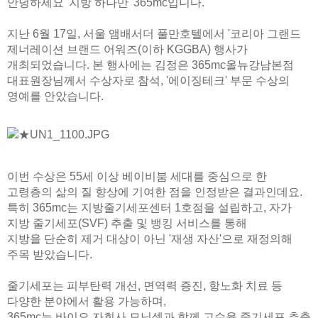
안녕하세요 '지방 하나만' 365mc입니다.
🏆지방흡입 고객 만족도 99.9% 최고치 달성🏆
🏆대한민국 최다 지방흡입 케이스 370,884건🏆
지난 6월 17일, 서울 앰배서더 풀만호텔에서 '코리아 그랜드
제너레이션 브랜드 어워즈(이하 KGGBA) 행사가
개최되었습니다. 본 행사에는
김정은
365mc올뉴강남본점
대표원장님께서 수상자로 참석, '에이징테크' 부문 수상의
영예를 안았습니다.
이번 수상은 55세 이상 베이비붐 세대를 중심으로 한
고령층의 삶의 질 향상에 기여한 점을 인정받은 결과인데요.
특히 365mc는 지방줄기세포센터 1호점을 설립하고, 자가
지방 줄기세포(SVF) 추출 및 뱅킹 서비스를 통해
지방을 단순히 제거 대상이 아닌 '재생 자산'으로 재정의해
주목 받았습니다.
줄기세포는 피부탄력 개선, 면역력 증진, 항노화 치료 등
다양한 분야에서 활용 가능하며,
365mc는 바이오 자회사 모닛셀과 함께 고수율 줄기세포 추출