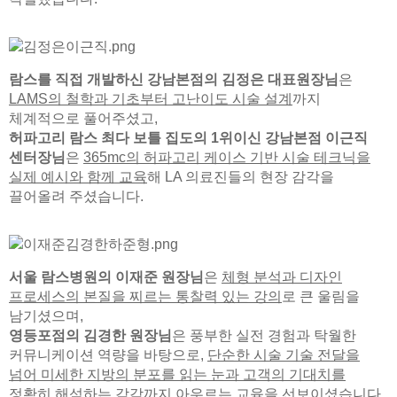
람스를 직접 개발하신 강남본점의 김정은 대표원장님
은
LAMS의 철학과 기초부터 고난이도 시술 설계
까지
체계적으로 풀어주셨고,
허파고리 람스 최다 보틀 집도의 1위이신 강남본점 이근직
센터장님
은
365mc의 허파고리 케이스 기반 시술 테크닉을
실제 예시와 함께 교육
해 LA 의료진들의 현장 감각을
끌어올려 주셨습니다.
서울 람스병원의 이재준 원장님
은
체형 분석과 디자인
프로세스의 본질을 찌르는 통찰력 있는 강의
로 큰 울림을
남기셨으며,
영등포점의 김경한 원장님
은 풍부한 실전 경험과 탁월한
커뮤니케이션 역량을 바탕으로,
단순한 시술 기술 전달을
넘어 미세한 지방의 분포를 읽는 눈과 고객의 기대치를
정확히 해석하는 감각
까지 아우르는 교육을 선보이셨습니다.