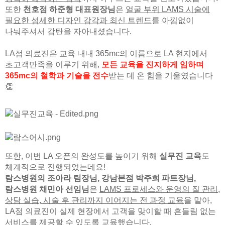
또한
천호점 하준형 대표원장님
은
얼굴 부위 LAMS 시술에
필요한 섬세한 디자인 감각과 최신 트렌드
를 아낌없이
나눠주셔서 감탄을 자아내셨습니다.
LA점 의료진은 교육 내내 365mc의 이름으로 LA 현지에서
초고객만족을 이루기 위해,
모든 교육을 진지하게 임하며
365mc의 철학과 기술을 전수
받는 데 온 힘을 기울였습니다
👏
또한, 이번 LA 오픈의 완성도를 높이기 위해
실무진 교육
도
체계적으로 진행되었는데요!
람스병원의 조아라 팀장님, 강남본점 박주희 파트장님,
람스병원 채민아 선임님
은
LAMS 프로세스와 운영의 질 관리,
상담 실습, 시술 후 관리까지 이어지는 전 과정 교육
을 맡아,
LA점 의료진이 실제 현장에서 고객을 맞이할 때 흔들림 없는
서비스를 제공할 수 있도록 교육했습니다.