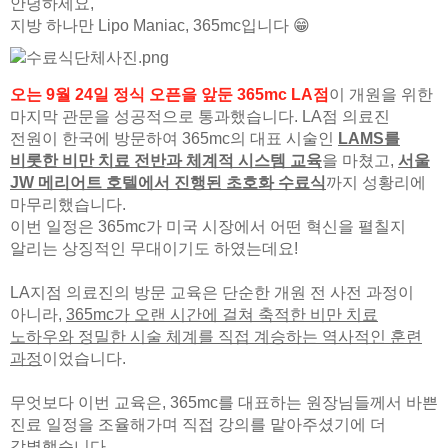
안녕하세요,
🏆대한민국 최다 지방흡입 케이스 370,884건🏆
지방 하나만 Lipo Maniac, 365mc입니다 😁
오는 9월 24일 정식 오픈을 앞둔 365mc LA점
이 개원을 위한
마지막 관문을 성공적으로 통과했습니다. LA점 의료진
전원이 한국에 방문하여 365mc의 대표 시술인
LAMS를
비롯한 비만 치료 전반과 체계적 시스템 교육
을 마쳤고,
서울
JW 메리어트 호텔에서 진행된 초호화 수료식
까지 성황리에
마무리했습니다.
이번 일정은 365mc가 미국 시장에서 어떤 혁신을 펼칠지
알리는 상징적인 무대이기도 하였는데요!
LA지점 의료진의 방문 교육은 단순한 개원 전 사전 과정이
아니라,
365mc가 오랜 시간에 걸쳐 축적한 비만 치료
노하우와 정밀한 시술 체계를 직접 계승하는 역사적인 훈련
과정
이었습니다.
무엇보다 이번 교육은, 365mc를 대표하는 원장님들께서 바쁜
진료 일정을 조율해가며 직접 강의를 맡아주셨기에 더
각별했습니다.