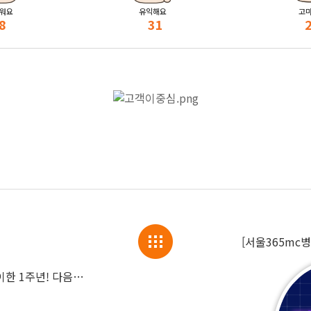
워요
유익해요
고
8
31
[서울365mc병
365mc 태국점, 1만 LAMS 달성으로 맞이한 1주년! 다음은 푸켓이다! 😎