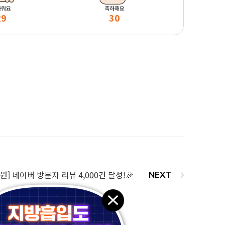
마워요
축하해요
29
30
원] 네이버 방문자 리뷰 4,000건 달성!🎉