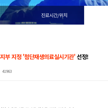
🏆지방흡입 고객 만족도 99.9% 최고치 달성🏆
🏆대한민국 최다 지방흡입 케이스 370,884건🏆
진료시간/위치
지부 지정 '첨단재생의료실시기관'
선정!
41963