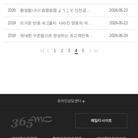
2320
환영합니다! 欢迎欢迎 ようこそ 인천공항고속도로에서 건네는 첫 인사
2026-05-22
2319
뜨거운 반응 속, [줄지: 사라진 영웅의 귀환] 특별 예고편 추가 공개!
2026-05-22
2318
위대한 꾸준함으로 완성하는 초고객만족, 서울365mc병원 5월 정기회의 현장!
2026-05-20
1
2
3
4
5
온라인상담센터
패밀리 사이트