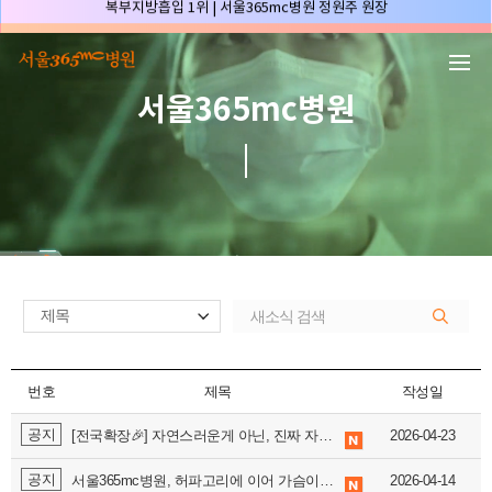
본문 바로가기
허파고리 1위 | 서울365mc병원 이성훈 부병원장(4개월 연속)
얼굴지방흡입 1위 | 서울365mc병원 서성익 원장(3년 연속)
배파가리 1위 | 서울365mc병원 서성익 원장
서울365mc병원
🏆대한민국 최대 15층 규모 지방흡입 특화 병원🏆
🏆대한민국 첫번째 '병원급' 지방흡입 병원🏆
🏆지방흡입 고객 만족도 99.9% 최고치 달성🏆
🏆대한민국 최다 지방흡입 케이스 370,884건🏆
🏆서울365mc병원 부위별 최다 지방흡입 집도의 4관왕!! (2026년 7월 기준)
복부지방흡입 1위 | 서울365mc병원 정원주 원장
허파고리 1위 | 서울365mc병원 이성훈 부병원장(4개월 연속)
얼굴지방흡입 1위 | 서울365mc병원 서성익 원장(3년 연속)
배파가리 1위 | 서울365mc병원 서성익 원장
번호
제목
작성일
🏆대한민국 최대 15층 규모 지방흡입 특화 병원🏆
공지
[전국확장🎉] 자연스러운게 아닌, 진짜 자연의 내 가슴 <
2026-04-23
배파가리
> ♥
🏆대한민국 첫번째 '병원급' 지방흡입 병원🏆
공지
🏆지방흡입 고객 만족도 99.9% 최고치 달성🏆
서울365mc병원, 허파고리에 이어 가슴이식까지 배파가리로 더블 볼륨업! 🎉
2026-04-14