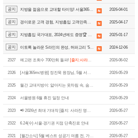
🏆대한민국 최다 지방흡입 케이스 370,884건🏆
공지
지방을 젊음으로 교대할 타이밍! 서울365mc병원 '지방줄기세포센터' 드디어 오픈
2026-04-01
공지
경이로운 고객 경험, 지방흡입 고객만족률 99.9% 최고치 경신!
2025-04-17
공지
지방흡입 국가대표, 2024년에도 증명🏆 서울365mc병원 ‘2024 지방흡입 분야 9관왕 달성’
2025-01-17
공지
이토록 놀라운 S라인의 완성, 허파고리 ‘5천 건’ 돌파
2024-12-06
2327
예고편 조회수 700만회 돌파!
[줄지:사라진 영웅의 귀환] 본편 대공개!🎬
2026-06-02
2326
[서울365mc병원] 정진묵 원장님, 5월 서울365mc병원 '이달의 명예의 전당' 등극!
2026-05-29
2325
월간 교대지방이: 얇아지는 옷차림 속, 숨어있던 나만의 황금 실루엣을 완전히 깨울 시간! ☀️🌿
2026-05-29
2324
서울병원 6월 휴진 일정 안내
2026-05-29
2323
📢 2026년 최대 기대작 [줄지: 사라진 영웅의 귀환] 기대평 EVENT OPEN!
2026-05-27
2322
6.24(수) 서울·경기권 지점 단축진료 안내
2026-05-27
2321
[월간소식] 5월 베스트 성공기 여름 전, 가장 예뻐지기 좋은 5월🧡
2026-05-27