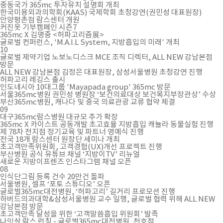
중동국가 365mc 투자유치 설명회 개최
한국미용외과의학회(KAAS) 국제학회 초청강연(권민성 대표원장)
안양평촌점 람스센터 개원
커진옷 기부캠페인 시즌7
365mc X 김명중 <허파고리즘展>
글로벌 컨퍼런스, 'M.A.I.L System, 지방흡입의 미래' 개최
10
글로벌 제약기업 노보노디스크 MCE 조직 디렉터, ALL NEW 강남본점
방문
ALL NEW 강남본점 김정은 대표원장, 삼성서울병원 초청강연 진행
허파고리 레깅스 출시
인도네시아 10대그룹 'Mayapada group' 365mc 방문
서울365mc병원 권민성 병원장 ‘보건의료대상 보건복지부장관상’ 수상
부산365mc병원, 캐나다 및 중국 의료관광 교류 협약 체결
09
대구365mc람스병원 대규모 추가 확장
365mc X 카이스트 공동개발 초고효율 지방흡입 캐뉼라 동물실험 진행
제 78차 전지점 정기교육 및 파트너 영예식 진행
전국 18개 람스센터 원장단 세미나 개최
초고객만족위원회, 고객경험(UX)개선 프로젝트 진행
부산병원 공식 유튜브 채널 ‘지방이TV’ 리뉴얼
새로운 지방이프렌즈 인스타그램 채널 오픈
08
인식단그림 등록 건수 20만건 돌파
서울병원, 셀프 ‘포토 스튜디오’ 오픈
글로벌365mc대전병원, ‘허파고리’ 길거리 프로모션 진행
하버드의과대학&삼성서울병원 교수 일행, 글로벌 협력 위해 ALL NEW
강남본점 방문
초고객만족 달성을 위한 ‘고객말씀흡입 위원회’ 발족
나잇살 람스 런칭 - 글로벌365mc대전병원, 천호점