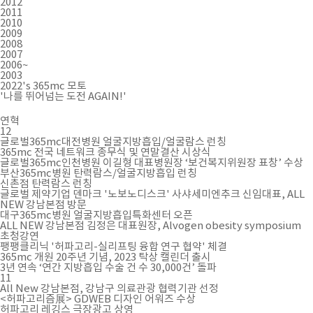
2012
2011
🏆지방흡입 고객 만족도 99.9% 최고치 달성🏆
2010
2009
🏆대한민국 최다 지방흡입 케이스 370,884건🏆
2008
2007
2006~
2003
2022's
365mc 모토
'나를 뛰어넘는 도전 AGAIN!'
연혁
12
글로벌365mc대전병원 얼굴지방흡입/얼굴람스 런칭
365mc 전국 네트워크 종무식 및 연말결산 시상식
글로벌365mc인천병원 이길형 대표병원장 ‘보건복지위원장 표창’ 수상
부산365mc병원 탄력람스/얼굴지방흡입 런칭
신촌점 탄력람스 런칭
글로벌 제약기업 덴마크 '노보노디스크' 사샤세미엔추크 신임대표, ALL
NEW 강남본점 방문
대구365mc병원 얼굴지방흡입특화센터 오픈
ALL NEW 강남본점 김정은 대표원장, Alvogen obesity symposium
초청강연
팽팽클리닉 '허파고리-실리프팅 융합 연구 협약' 체결
365mc 개원 20주년 기념, 2023 탁상 캘린더 출시
3년 연속 ‘연간 지방흡입 수술 건 수 30,000건’ 돌파
11
All New 강남본점, 강남구 의료관광 협력기관 선정
<허파고리즘展> GDWEB 디자인 어워즈 수상
허파고리 레깅스 극장광고 상영