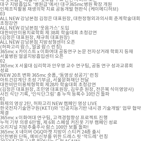
대구 지방흡입도 '병원급'에서! 대구365mc병원 확장 개원
인체조직활용 재생의학 치료 공동개발 현판식 (케이메디허브)
03
ALL NEW 강남본점 김정은 대표원장, 대한정형외과의사회 춘계학술대회
초청강연
ALL NEW 강남본점 ‘웃음가스’ 도입
대한비만미용치료학회 제 38회 학술대회 초청강연
(김정은 대표원장, 채규희 대표원장)
ALL NEW 강남본점 지방성형센터 오픈
(허파고리 람스, 얼굴 람스 런칭)
365mc x 카이스트 x 이화여대 공동연구 논문 전자상거래 학회지 등재
서울병원 얼굴지방흡입센터 오픈
02
365mc X 서울대 심리학과 안우영 교수 연구팀, 공동 연구 성과교류회
성료
NEW 20초 변화 365mc 숏폼, ‘동영상 성공기’ 런칭
아트건강계단 조성 기부금, 서울문화재단 전달
대한비만미용체형학회 제28차 학술대회 초청강연
(김정은 대표원장, 조민영 대표원장, 김우준 원장, 전은복 식이영양사)
사진 식단 기록, ‘인식단그림’ 총 누적 등록수 10만건 돌파
01
화제의 영상 2탄, 허파고리 NEW 캠페인 영상 LIVE
한국전자기술연구원(KETI)와 '인공지능기반 내시경 기술개발' 업무 협약
체결
365mc x 이화여대 연구팀, 고객경험향상 프로젝트 진행
누적 기부 의류 6만벌, 제 6회 스페셜 커진옷 기부 캠페인 성료
오리지널 지방추출주사 람스 100만 보틀 돌파!
365mc X 네이버 OGQ마켓 지방이 스티커 24종 출시
인천병원 단독, 예비신부를 위한 드레스 핏 ‘깍드레’ 런칭