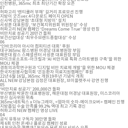
인천병원, 365mc 최초 최단기간 확장 오픈
07
허파고리 ‘렌티큘러 부채’ 길거리 프로모션 진행
지방이 굿즈ver.4 다운로드 페이지 OPEN
신사역 강남본점 ‘초대형 지방이’ 설치
서성훈 대표원장, ‘보건복지위원회 위원장상’ 수상
허파고리 NEW 캠페인 ‘Dreams Come True’ 영상 런칭
비만치료 성공기 20만건 돌파
보건산업대상 ‘최우수브랜드종합대상’ 수상
06
‘인바코리아 아시아 컴피티션 대회’ 후원
대구365mc 람스병원 어경남 대표병원장 부임
해운대 람스 스페셜센터 서성훈 대표원장 부임
마이크로소프트-아크릴과 ‘AI 비만치료 특화 스마트병원 구축’을 위한
MOU 체결
경희의과학연구원과 ‘디지털 비만 치료제 개발’을 위한 MOU 체결
한국자원봉사협의회 ‘은둔환자 의료지원캠페인’ 후원
22년 6월 16일, 365mc 개원19주년 기념식 개최
ALL NEW 강남본점 김정은 대표원장, 브이올렛주사 강연 진행
05
‘비만치료 성공기’ 200,000건 돌파
부산병원 박윤찬 대표병원장, 해운대점 어경남 대표원장, 미스코리아
부산 심사위원 위촉
365mc네트웍스 x 더뉴그레이, <엄마의 숫자-메이크오버> 캠페인 진행
지방흡입 수술 만족률 99.2% 역대 최고 기록 경신
허파고리 NEW 캠페인 영상 LIVE
04
공식 유튜브 구독자 30만명 돌파
제 6회 인천 온세나 플로깅 캠페인 성료
내 뒷모습은 예쁠까? 뒷모습 무료 진단 서비스 오픈